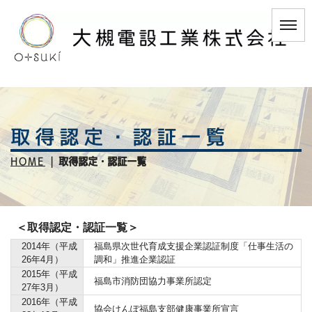
取得認定・認証一覧
HOME
|
取得認定・認証一覧
＜取得認定・認証一覧＞
2014年（平成
福島県次世代育成支援企業認証制度「仕事生活の
26年4月）
調和」推進企業認証
2015年（平成
福島市消防団協力事業所認定
27年3月）
2016年（平成
協会けんぽ福島支部健康事業所宣言