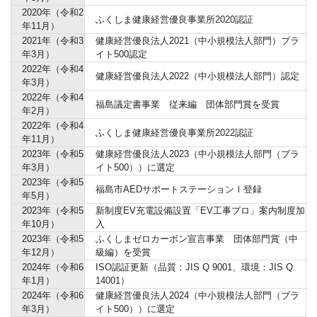
2020年（令和2
ふくしま健康経営優良事業所2020認証
年11月）
2021年（令和3
健康経営優良法人2021（中小規模法人部門）ブラ
年3月）
イト500認定
2022年（令和4
健康経営優良法人2022（中小規模法人部門）認定
年3月）
2022年（令和4
福島議定書事業 従来編 団体部門賞を受賞
年2月）
2022年（令和4
ふくしま健康経営優良事業所2022認証
年11月）
2023年（令和5
健康経営優良法人2023（中小規模法人部門（ブラ
年3月）
イト500））に選定
2023年（令和5
福島市AEDサポートステーションⅠ登録
年5月）
2023年（令和5
新制度EV充電設備設置「EV工事プロ」案内制度加
年10月）
入
2023年（令和5
ふくしまゼロカーボン宣言事業 団体部門賞（中
年12月）
級編）を受賞
2024年（令和6
ISO認証更新（品質：JIS Q 9001、環境：JIS Q
年1月）
14001）
2024年（令和6
健康経営優良法人2024（中小規模法人部門（ブラ
年3月）
イト500））に選定